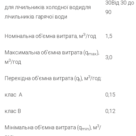
30Від 30 до
для лічильників холодної водидля
90
лічильників гарячої води
З
Номінальна об’ємна витрата, м
/год
1,5
Максимальна об’ємна витрата (q
),
max
3,0
3
м
/год
3
Перехідна об’ємна витрата (q
), м
/год:
t
клас А
0,15
клас В
0,12
3
Мінімальна об’ємна витрата (q
), м
/
min