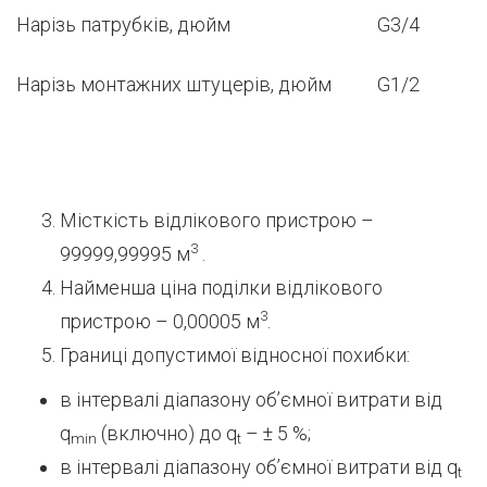
Нарізь патрубків, дюйм
G3/4
Нарізь монтажних штуцерів, дюйм
G1/2
Місткість відлікового пристрою –
3
99999,99995 м
.
Найменша ціна поділки відлікового
3
пристрою – 0,00005 м
.
Границі допустимої відносної похибки:
в інтервалі діапазону об’ємної витрати від
q
(включно) до q
– ± 5 %;
min
t
в інтервалі діапазону об’ємної витрати від q
t