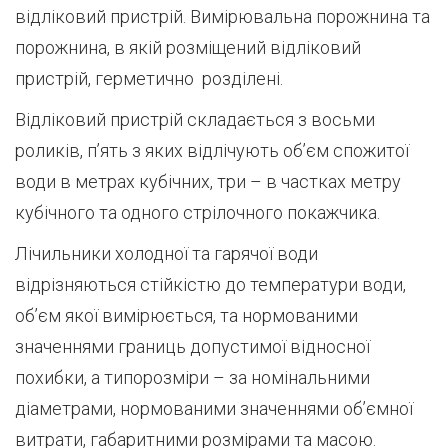
відліковий пристрій. Вимірювальна порожнина та
порожнина, в якій розміщений відліковий
пристрій, герметично розділені.
Відліковий пристрій складається з восьми
роликів, п’ять з яких відлічують об’єм спожитої
води в метрах кубічних, три – в частках метру
кубічного та одного стрілочного покажчика.
Лічильники холодної та гарячої води
відрізняються стійкістю до температури води,
об’єм якої вимірюється, та нормованими
значеннями границь допустимої відносної
похибки, а типорозміри – за номінальними
діаметрами, нормованими значеннями об’ємної
витрати, габаритними розмірами та масою.