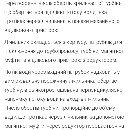
перетворенні чис­ла обертів крильчастої турбіни,
що обертається під дією потоку во­ди, яка
протікає через лічильник, в покази механічного
відліково­го пристрою.
Лічильник складається з корпусу, патрубків для
підключення до трубопроводу, турбіни, магнітної
муфти та відлікового пристрою з редуктором.
Потік води через вхідний патрубок надходить у
вимірювальну порожнину лічильника, обертає
турбіну, вісь якої розташована перпендикулярно
напрямку потоку води на вході в лічильник.
Число обертів турбіни, пропорційне до об’єму
води, що протікає через лічильник, за допомогою
магнітної муфти через редуктор передається на